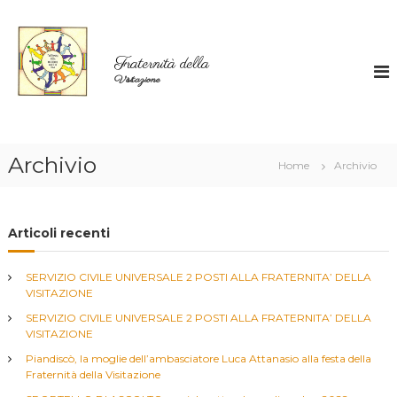
V
a
i
Fraternità della
a
Visitazione
i
c
o
n
t
Archivio
Home
Archivio
e
n
u
t
Articoli recenti
i
SERVIZIO CIVILE UNIVERSALE 2 POSTI ALLA FRATERNITA’ DELLA
VISITAZIONE
SERVIZIO CIVILE UNIVERSALE 2 POSTI ALLA FRATERNITA’ DELLA
VISITAZIONE
Piandiscò, la moglie dell’ambasciatore Luca Attanasio alla festa della
Fraternità della Visitazione