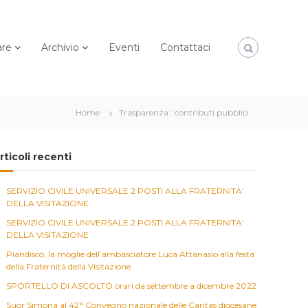
are
Archivio
Eventi
Contattaci
Home
Trasparenza : contributi pubblici
rticoli recenti
SERVIZIO CIVILE UNIVERSALE 2 POSTI ALLA FRATERNITA’
DELLA VISITAZIONE
SERVIZIO CIVILE UNIVERSALE 2 POSTI ALLA FRATERNITA’
DELLA VISITAZIONE
Piandiscò, la moglie dell’ambasciatore Luca Attanasio alla festa
della Fraternità della Visitazione
SPORTELLO DI ASCOLTO orari da settembre a dicembre 2022
Suor Simona al 42° Convegno nazionale delle Caritas diocesane