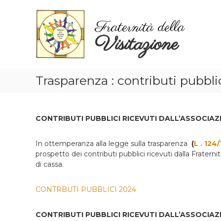
V
a
Fraternità della
i
Visitazione
a
i
c
o
n
Trasparenza : contributi pubbli
t
e
n
CONTRIBUTI PUBBLICI RICEVUTI DALL’ASSOCIAZ
u
t
i
In ottemperanza alla legge sulla trasparenza
(
L . 124/
prospetto dei contributi pubblici ricevuti dalla Fratern
di cassa.
CONTRBUTI PUBBLICI 2024
CONTRIBUTI PUBBLICI RICEVUTI DALL’ASSOCIAZ